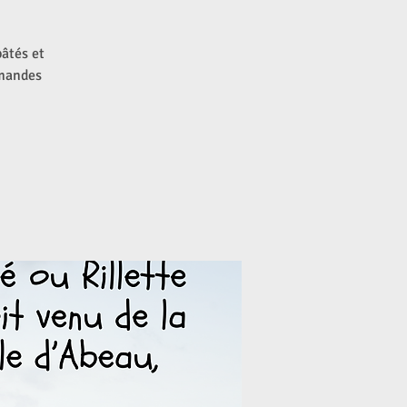
pâtés et
mmandes