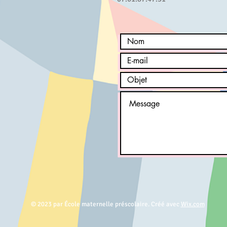
© 2023 par École maternelle préscolaire. Créé avec
Wix.com