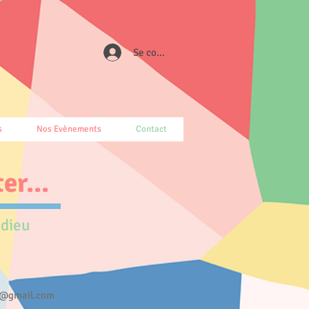
Se connecter
s
Nos Evènements
Contact
er...
idieu
e@gmail.com