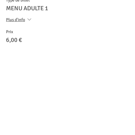
Type de billet
MENU ADULTE 1
Plus d'info
Prix
6,00 €
Vente expirée
Type de billet
MENU ADULTE 2
Plus d'info
Prix
6,00 €
Vente expirée